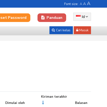
A
A
Font size:
A
Id
set Password
Panduan
Cari kelas
Masuk
Kiriman terakhir
Dimulai oleh
Balasan