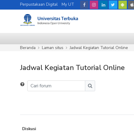
Lewati ke konten utama
Perpustakaan Digital
My UT
Beranda
Laman situs
Jadwal Kegiatan Tutorial Online
Jadwal Kegiatan Tutorial Online
Cari forum
Cari forum
Diskusi