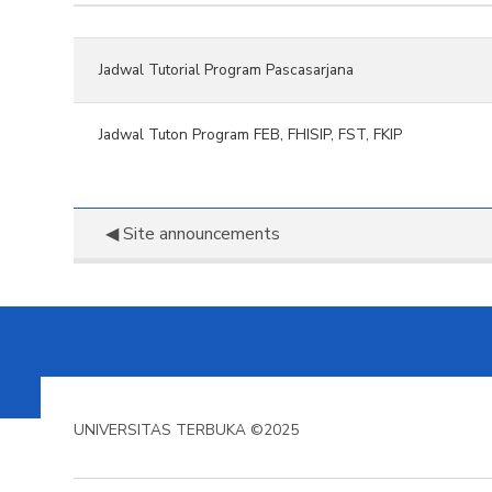
Status
Daftar diskusi. Menampilkan 2 dari
Jadwal Tutorial Program Pascasarjana
Jadwal Tuton Program FEB, FHISIP, FST, FKIP
◀︎ Site announcements
UNIVERSITAS TERBUKA ©2025